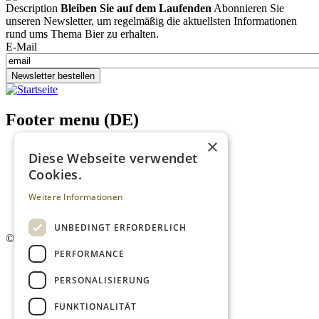
Description
Bleiben Sie auf dem Laufenden
Abonnieren Sie
unseren Newsletter, um regelmäßig die aktuellsten Informationen
rund ums Thema Bier zu erhalten.
E-Mail
Newsletter bestellen
Footer menu (DE)
×
Datenschutzrichtlinien
Diese Webseite verwendet
Impressum
Cookies.
Kontakt
Mediadaten
Weitere Informationen
AGB
Newsletter
UNBEDINGT ERFORDERLICH
©
2026. Alle Rechte vorbehalten.
PERFORMANCE
PERSONALISIERUNG
FUNKTIONALITÄT