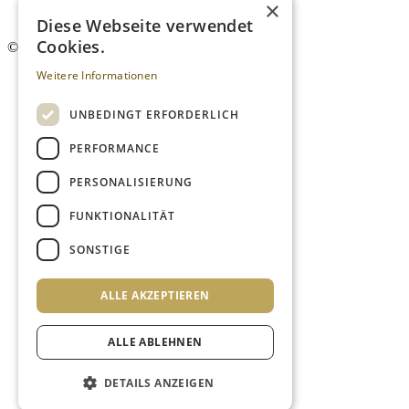
×
Newsletter
Diese Webseite verwendet
Cookies.
©
2026. Alle Rechte vorbehalten.
Weitere Informationen
UNBEDINGT ERFORDERLICH
PERFORMANCE
PERSONALISIERUNG
FUNKTIONALITÄT
SONSTIGE
ALLE AKZEPTIEREN
ALLE ABLEHNEN
DETAILS ANZEIGEN