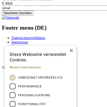
E-Mail
Newsletter bestellen
Footer menu (DE)
Datenschutzrichtlinien
Impressum
Kontakt
×
Mediadaten
Diese Webseite verwendet
AGB
Cookies.
Newsletter
Weitere Informationen
©
2026. Alle Rechte vorbehalten.
UNBEDINGT ERFORDERLICH
PERFORMANCE
PERSONALISIERUNG
FUNKTIONALITÄT