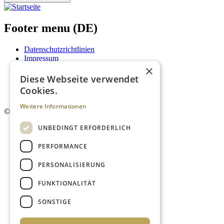
Footer menu (DE)
Datenschutzrichtlinien
Impressum
×
Kontakt
Mediadaten
Diese Webseite verwendet
AGB
Cookies.
Newsletter
Weitere Informationen
©
2026. Alle Rechte vorbehalten.
UNBEDINGT ERFORDERLICH
PERFORMANCE
PERSONALISIERUNG
FUNKTIONALITÄT
SONSTIGE