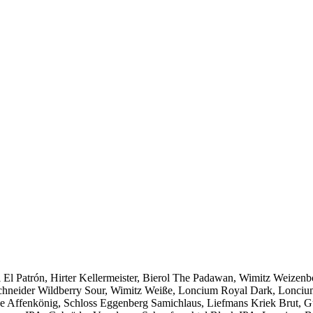
ol El Patrón, Hirter Kellermeister, Bierol The Padawan, Wimitz Wei
neider Wildberry Sour, Wimitz Weiße, Loncium Royal Dark, Loncium J
 Affenkönig, Schloss Eggenberg Samichlaus, Liefmans Kriek Brut, G