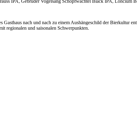
trauss IPA, Gebrüder Vogelsang Schopfwachtel Black IPA, Loncium B
es Gasthaus nach und nach zu einem Aushängeschild der Bierkultur en
it regionalen und saisonalen Schwerpunkten.