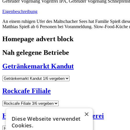
Gebrüder Vogelsang Vogelfrei IPA, Gebrüder Vogelsang Schnepfens
Eigenbeschreibung
An einem ruhigen Ufer des Maltschacher Sees hat Familie Spieß dies
Matthias Spieß ab 6 Personen bei Voranmeldung. Slow-Food-Küche m
Homepage advert block
Nah gelegene Betriebe
Getränkemarkt Kandut
Rockcafe Filiale
×
Hefehaus Biobäckerei & Brauerei
Diese Webseite verwendet
Cookies.