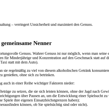
haltung – verringert Unsicherheit und maximiert den Genuss.
e gemeinsame Nenner
ortungsvolle Genuss. Wahrer Genuss ist nur möglich, wenn man seine ei
en für Minderjährige und Konzentration auf den Geschmack statt auf d
Taxi statt mit dem Auto).
n sie regelmäßig zu viel von diesem alkoholischen Getränk konsumieren
u genießen, ohne sich zu betrinken.
ng auch in einer Reihe wichtiger Faktoren nieder:
 Beträge zu setzen, die sie sich leisten können, ohne der Jagd nach Ge
hrichtigungen über Pausen an, um die Entwicklung einer Spielsucht zu 
ene Spiele ihre eigenen Einsatzhöchstgrenzen haben);
herausfinden können, ob Sie spielsüchtig sind oder nicht).