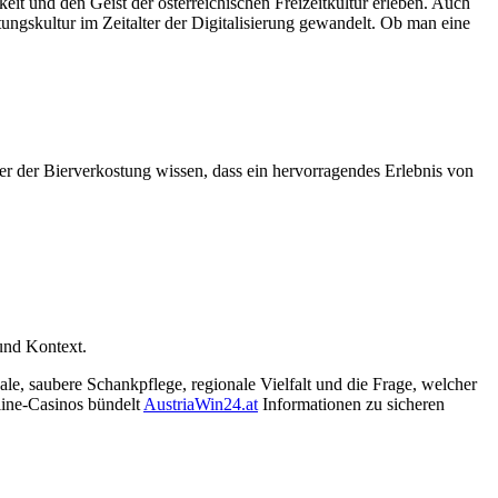
eit und den Geist der österreichischen Freizeitkultur erleben. Auch
ltungskultur im Zeitalter der Digitalisierung gewandelt. Ob man eine
er der Bierverkostung wissen, dass ein hervorragendes Erlebnis von
und Kontext.
le, saubere Schankpflege, regionale Vielfalt und die Frage, welcher
line-Casinos bündelt
AustriaWin24.at
Informationen zu sicheren