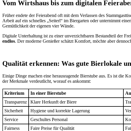
Vom Wirtshaus bis zum digitalen Feieraben
Früher endete der Feierabend oft mit dem Verlassen des Stammgasttis
Arbeit auf ein schnelles „Seiterl“ im Biergarten oder unternimmt ein
Gemütlichkeit der eigenen vier Wände.
Digitale Unterhaltung ist zu einer unverzichtbaren Bestandteil der
endlos
. Der moderne Genießer schätzt Komfort, möchte aber dennoch 
Qualität erkennen: Was gute Bierlokale u
Einige Dinge machen eine herausragende Bierstube aus. Es ist die 
der Merkmale verdeutlicht, worauf es ankommt:
Kriterium
In einer Bierstube
Au
Transparenz
Klare Herkunft der Biere
Tr
Sicherheit
Hygiene und korrekte Lagerung
Ve
Service
Geschultes Personal
Ko
Fairness
Faire Preise für Qualität
Fa