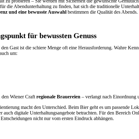
falt zu probieren – Sie werden mit Sicherheit die gewünschte Gemütlichk
für die Abendunterhaltung zu finden, hat sich die traditionelle Unterha
renz und eine bewusste Auswahl
bestimmen die Qualität des Abends.
ngspunkt für bewussten Genuss
r den Gast ist die schiere Menge oft eine Herausforderung. Wahre Kenn
n auch um:
zu den Wiener Craft
regionale Brauereien
– verlangt nach Einordnung 
rientierung macht den Unterschied. Beim Bier geht es um passende Loka
r auch digitale Unterhaltungsangebote betrachten. Für den Bereich On
 Entscheidungen nicht nur vom ersten Eindruck abhängen.