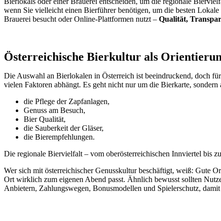
Bierlokals oder einer Brauerei entscheiden, um die regionale Bierviel
wenn Sie vielleicht einen Bierführer benötigen, um die besten Lokale 
Brauerei besucht oder Online-Plattformen nutzt –
Qualität, Transpa
Österreichische Bierkultur als Orientieru
Die Auswahl an Bierlokalen in Österreich ist beeindruckend, doch fü
vielen Faktoren abhängt. Es geht nicht nur um die Bierkarte, sonder
die Pflege der Zapfanlagen,
Genuss am Besuch,
Bier Qualität,
die Sauberkeit der Gläser,
die Bierempfehlungen.
Die regionale Biervielfalt – vom oberösterreichischen Innviertel bis 
Wer sich mit österreichischer Genusskultur beschäftigt, weiß: Gute O
Ort wirklich zum eigenen Abend passt. Ähnlich bewusst sollten Nutze
Anbietern, Zahlungswegen, Bonusmodellen und Spielerschutz, damit