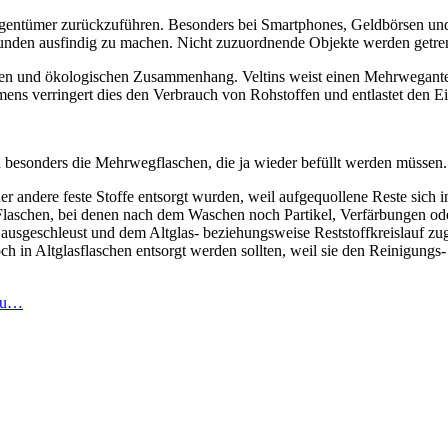
e Eigentümer zurückzuführen. Besonders bei Smartphones, Geldbörsen 
en ausfindig zu machen. Nicht zuzuordnende Objekte werden getrenn
ichen und ökologischen Zusammenhang. Veltins weist einen Mehrwegante
ens verringert dies den Verbrauch von Rohstoffen und entlastet den E
rn besonders die Mehrwegflaschen, die ja wieder befüllt werden müssen
r andere feste Stoffe entsorgt wurden, weil aufgequollene Reste sich i
 Flaschen, bei denen nach dem Waschen noch Partikel, Verfärbungen ode
ausgeschleust und dem Altglas- beziehungsweise Reststoffkreislauf zu
och in Altglasflaschen entsorgt werden sollten, weil sie den Reinigung
zeu…