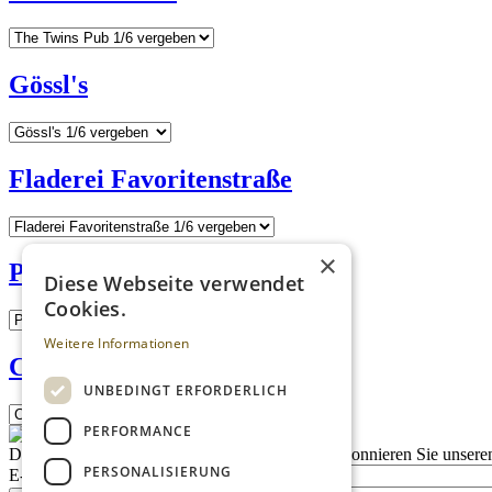
Gössl's
Fladerei Favoritenstraße
×
Prince Charles
Diese Webseite verwendet
Cookies.
Weitere Informationen
Click Clack
UNBEDINGT ERFORDERLICH
PERFORMANCE
Description
Bleiben Sie auf dem Laufenden
Abonnieren Sie unseren
PERSONALISIERUNG
E-Mail