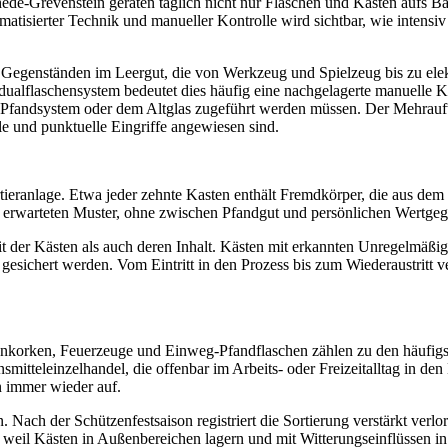
chede-Grevenstein geraten täglich nicht nur Flaschen und Kästen aufs 
tisierter Technik und manueller Kontrolle wird sichtbar, wie intensiv
egenständen im Leergut, die von Werkzeug und Spielzeug bis zu elekt
dualflaschensystem bedeutet dies häufig eine nachgelagerte manuelle K
m Pfandsystem oder dem Altglas zugeführt werden müssen. Der Mehraufwa
le und punktuelle Eingriffe angewiesen sind.​
ieranlage. Etwa jeder zehnte Kasten enthält Fremdkörper, die aus dem
warteten Muster, ohne zwischen Pfandgut und persönlichen Wertgege
t der Kästen als auch deren Inhalt. Kästen mit erkannten Unregelmäßig
gesichert werden. Vom Eintritt in den Prozess bis zum Wiederaustritt ve
 Kronkorken, Feuerzeuge und Einweg-Pfandflaschen zählen zu den häufi
tteleinzelhandel, die offenbar im Arbeits- oder Freizeitalltag in de
n immer wieder auf.
 Nach der Schützenfestsaison registriert die Sortierung verstärkt verl
eil Kästen in Außenbereichen lagern und mit Witterungseinflüssen in