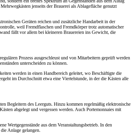
Band, sondern ein breites Spektrum an Gegenständen aus dem Alltag
 Mehrwegkästen jenseits der Brauerei als Ablagefläche genutzt
ronischen Geräten reichen und zusätzliche Handarbeit in der
ontrolle, weil Fremdflaschen und Fremdkörper trotz automatischer
nd fällt vor allem bei kleineren Brauereien ins Gewicht, die
 regulären Prozess ausgeschleust und von Mitarbeitern geprüft werden
nständen unterscheiden zu können.
keiten werden in einen Handbereich geleitet, wo Beschäftigte die
rgeht im Durchschnitt etwa eine Viertelstunde, in der die Kästen alle
gsten Begleitern des Leerguts. Hinzu kommen regelmäßig elektronische
n Kästen abgelegt und vergessen werden. Auch Portemonnaies mit
orene Wertgegenstände aus dem Veranstaltungsbetrieb. In den
 die Anlage gelangen.