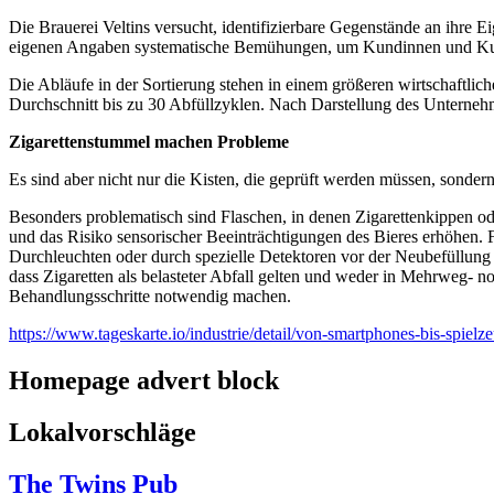
Die Brauerei Veltins versucht, identifizierbare Gegenstände an ihr
eigenen Angaben systematische Bemühungen, um Kundinnen und Kund
Die Abläufe in der Sortierung stehen in einem größeren wirtschaftl
Durchschnitt bis zu 30 Abfüllzyklen. Nach Darstellung des Unternehm
Zigarettenstummel machen Probleme
Es sind aber nicht nur die Kisten, die geprüft werden müssen, sonde
Besonders problematisch sind Flaschen, in denen Zigarettenkippen ode
und das Risiko sensorischer Beeinträchtigungen des Bieres erhöhen.
Durchleuchten oder durch spezielle Detektoren vor der Neubefüllung 
dass Zigaretten als belasteter Abfall gelten und weder in Mehrweg- n
Behandlungsschritte notwendig machen.
https://www.tageskarte.io/industrie/detail/von-smartphones-bis-spiel
Homepage advert block
Lokalvorschläge
The Twins Pub