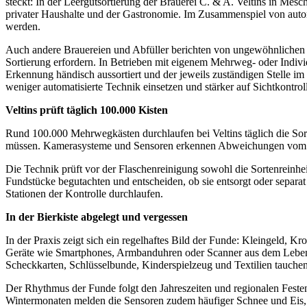
steckt: In der Leergutsortierung der Brauerei C. & A. Veltins in Mes
privater Haushalte und der Gastronomie. Im Zusammenspiel von automa
werden.
Auch andere Brauereien und Abfüller berichten von ungewöhnlichen G
Sortierung erfordern. In Betrieben mit eigenem Mehrweg- oder Indivi
Erkennung händisch aussortiert und der jeweils zuständigen Stelle i
weniger automatisierte Technik einsetzen und stärker auf Sichtkontrol
Veltins prüft täglich 100.000 Kisten
Rund 100.000 Mehrwegkästen durchlaufen bei Veltins täglich die Sort
müssen. Kamerasysteme und Sensoren erkennen Abweichungen vom er
Die Technik prüft vor der Flaschenreinigung sowohl die Sortenreinhei
Fundstücke begutachten und entscheiden, ob sie entsorgt oder separat 
Stationen der Kontrolle durchlaufen.
In der Bierkiste abgelegt und vergessen
In der Praxis zeigt sich ein regelhaftes Bild der Funde: Kleingeld,
Geräte wie Smartphones, Armbanduhren oder Scanner aus dem Lebensmi
Scheckkarten, Schlüsselbunde, Kinderspielzeug und Textilien tauche
Der Rhythmus der Funde folgt den Jahreszeiten und regionalen Festen.
Wintermonaten melden die Sensoren zudem häufiger Schnee und Eis, w