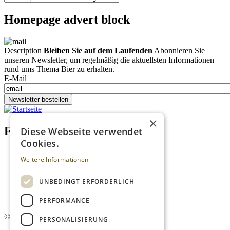
Homepage advert block
Description
Bleiben Sie auf dem Laufenden
Abonnieren Sie
unseren Newsletter, um regelmäßig die aktuellsten Informationen
rund ums Thema Bier zu erhalten.
E-Mail
Newsletter bestellen
×
Footer menu (DE)
Diese Webseite verwendet
Cookies.
Datenschutzrichtlinien
Weitere Informationen
Impressum
Kontakt
Mediadaten
UNBEDINGT ERFORDERLICH
AGB
Newsletter
PERFORMANCE
©
2026. Alle Rechte vorbehalten.
PERSONALISIERUNG