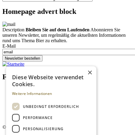
Homepage advert block
Description
Bleiben Sie auf dem Laufenden
Abonnieren Sie
unseren Newsletter, um regelmäßig die aktuellsten Informationen
rund ums Thema Bier zu erhalten.
E-Mail
Newsletter bestellen
×
Footer menu (DE)
Diese Webseite verwendet
Cookies.
Datenschutzrichtlinien
Weitere Informationen
Impressum
Kontakt
Mediadaten
UNBEDINGT ERFORDERLICH
AGB
Newsletter
PERFORMANCE
©
2026. Alle Rechte vorbehalten.
PERSONALISIERUNG