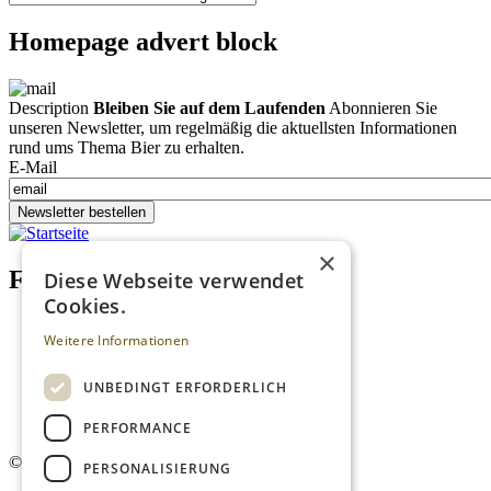
Homepage advert block
Description
Bleiben Sie auf dem Laufenden
Abonnieren Sie
unseren Newsletter, um regelmäßig die aktuellsten Informationen
rund ums Thema Bier zu erhalten.
E-Mail
Newsletter bestellen
×
Footer menu (DE)
Diese Webseite verwendet
Cookies.
Datenschutzrichtlinien
Weitere Informationen
Impressum
Kontakt
Mediadaten
UNBEDINGT ERFORDERLICH
AGB
Newsletter
PERFORMANCE
©
2026. Alle Rechte vorbehalten.
PERSONALISIERUNG