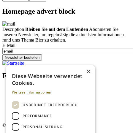
Homepage advert block
Description
Bleiben Sie auf dem Laufenden
Abonnieren Sie
unseren Newsletter, um regelmäßig die aktuellsten Informationen
rund ums Thema Bier zu erhalten.
E-Mail
Newsletter bestellen
×
Footer menu (DE)
Diese Webseite verwendet
Cookies.
Datenschutzrichtlinien
Weitere Informationen
Impressum
Kontakt
Mediadaten
UNBEDINGT ERFORDERLICH
AGB
Newsletter
PERFORMANCE
©
2026. Alle Rechte vorbehalten.
PERSONALISIERUNG