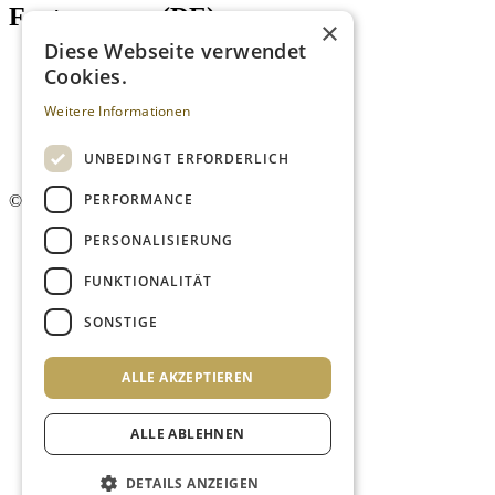
Footer menu (DE)
×
Diese Webseite verwendet
Datenschutzrichtlinien
Cookies.
Impressum
Kontakt
Weitere Informationen
Mediadaten
AGB
UNBEDINGT ERFORDERLICH
Newsletter
PERFORMANCE
©
2026. Alle Rechte vorbehalten.
PERSONALISIERUNG
FUNKTIONALITÄT
SONSTIGE
ALLE AKZEPTIEREN
ALLE ABLEHNEN
DETAILS ANZEIGEN