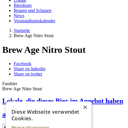
Lokale
Biershops
Brauen und Schauen
News
Veranstaltungskalender
Startseite
Brew Age Nitro Stout
Brew Age Nitro Stout
Facebook
Share on linkedin
Share on twitter
Fassbier
Brew Age Nitro Stout
Lokale, die dieses Bier im Angebot haben
×
Diese Webseite verwendet
achtundzwanzig Taproom
Cookies.
Weitere Informationen