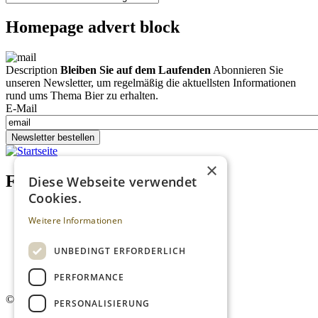
Homepage advert block
Description
Bleiben Sie auf dem Laufenden
Abonnieren Sie
unseren Newsletter, um regelmäßig die aktuellsten Informationen
rund ums Thema Bier zu erhalten.
E-Mail
Newsletter bestellen
×
Footer menu (DE)
Diese Webseite verwendet
Cookies.
Datenschutzrichtlinien
Weitere Informationen
Impressum
Kontakt
Mediadaten
UNBEDINGT ERFORDERLICH
AGB
Newsletter
PERFORMANCE
©
2026. Alle Rechte vorbehalten.
PERSONALISIERUNG