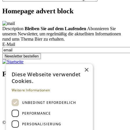
Homepage advert block
Description
Bleiben Sie auf dem Laufenden
Abonnieren Sie
unseren Newsletter, um regelmäßig die aktuellsten Informationen
rund ums Thema Bier zu erhalten.
E-Mail
Newsletter bestellen
×
Footer menu (DE)
Diese Webseite verwendet
Cookies.
Datenschutzrichtlinien
Weitere Informationen
Impressum
Kontakt
Mediadaten
UNBEDINGT ERFORDERLICH
AGB
Newsletter
PERFORMANCE
©
2026. Alle Rechte vorbehalten.
PERSONALISIERUNG