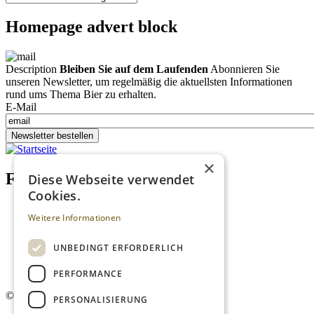
Homepage advert block
Description
Bleiben Sie auf dem Laufenden
Abonnieren Sie
unseren Newsletter, um regelmäßig die aktuellsten Informationen
rund ums Thema Bier zu erhalten.
E-Mail
Newsletter bestellen
×
Footer menu (DE)
Diese Webseite verwendet
Cookies.
Datenschutzrichtlinien
Weitere Informationen
Impressum
Kontakt
Mediadaten
UNBEDINGT ERFORDERLICH
AGB
Newsletter
PERFORMANCE
©
2026. Alle Rechte vorbehalten.
PERSONALISIERUNG