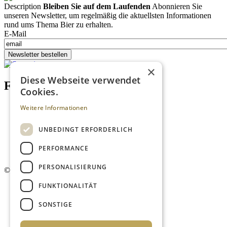
Description
Bleiben Sie auf dem Laufenden
Abonnieren Sie
unseren Newsletter, um regelmäßig die aktuellsten Informationen
rund ums Thema Bier zu erhalten.
E-Mail
Newsletter bestellen
×
Diese Webseite verwendet
Footer menu (DE)
Cookies.
Datenschutzrichtlinien
Weitere Informationen
Impressum
Kontakt
UNBEDINGT ERFORDERLICH
Mediadaten
AGB
PERFORMANCE
Newsletter
PERSONALISIERUNG
©
2026. Alle Rechte vorbehalten.
FUNKTIONALITÄT
SONSTIGE