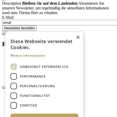
Description
Bleiben Sie auf dem Laufenden
Abonnieren Sie
unseren Newsletter, um regelmäßig die aktuellsten Informationen
rund ums Thema Bier zu erhalten.
E-Mail
Newsletter bestellen
×
Diese Webseite verwendet
Footer menu (DE)
Cookies.
Datenschutzrichtlinien
Weitere Informationen
Impressum
Kontakt
UNBEDINGT ERFORDERLICH
Mediadaten
AGB
PERFORMANCE
Newsletter
PERSONALISIERUNG
©
2026. Alle Rechte vorbehalten.
FUNKTIONALITÄT
SONSTIGE