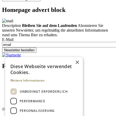
Homepage advert block
Description
Bleiben Sie auf dem Laufenden
Abonnieren Sie
unseren Newsletter, um regelmäßig die aktuellsten Informationen
rund ums Thema Bier zu erhalten.
E-Mail
Newsletter bestellen
×
Footer menu (DE)
Diese Webseite verwendet
Cookies.
Datenschutzrichtlinien
Weitere Informationen
Impressum
Kontakt
Mediadaten
UNBEDINGT ERFORDERLICH
AGB
Newsletter
PERFORMANCE
©
2026. Alle Rechte vorbehalten.
PERSONALISIERUNG