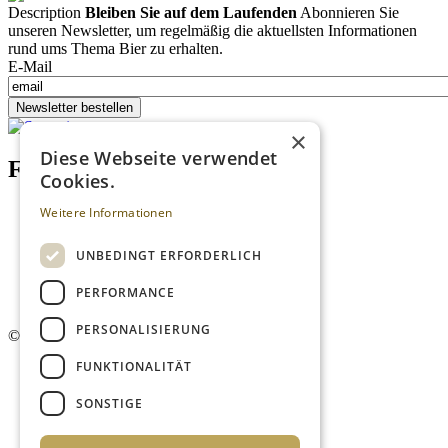
Description
Bleiben Sie auf dem Laufenden
Abonnieren Sie
unseren Newsletter, um regelmäßig die aktuellsten Informationen
rund ums Thema Bier zu erhalten.
E-Mail
Newsletter bestellen
×
Diese Webseite verwendet
Footer menu (DE)
Cookies.
Datenschutzrichtlinien
Weitere Informationen
Impressum
Kontakt
UNBEDINGT ERFORDERLICH
Mediadaten
AGB
PERFORMANCE
Newsletter
PERSONALISIERUNG
©
2026. Alle Rechte vorbehalten.
FUNKTIONALITÄT
SONSTIGE