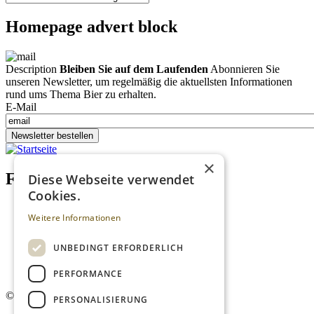
Homepage advert block
Description
Bleiben Sie auf dem Laufenden
Abonnieren Sie
unseren Newsletter, um regelmäßig die aktuellsten Informationen
rund ums Thema Bier zu erhalten.
E-Mail
Newsletter bestellen
×
Footer menu (DE)
Diese Webseite verwendet
Cookies.
Datenschutzrichtlinien
Weitere Informationen
Impressum
Kontakt
Mediadaten
UNBEDINGT ERFORDERLICH
AGB
Newsletter
PERFORMANCE
©
2026. Alle Rechte vorbehalten.
PERSONALISIERUNG