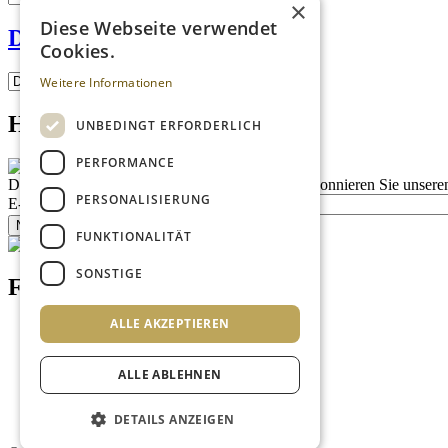
×
Diese Webseite verwendet
Das Wirtshaus am Platz
Cookies.
Weitere Informationen
Homepage advert block
UNBEDINGT ERFORDERLICH
PERFORMANCE
Description
Bleiben Sie auf dem Laufenden
Abonnieren Sie unseren
PERSONALISIERUNG
E-Mail
Newsletter bestellen
FUNKTIONALITÄT
SONSTIGE
Footer menu (DE)
ALLE AKZEPTIEREN
Datenschutzrichtlinien
Impressum
Kontakt
ALLE ABLEHNEN
Mediadaten
AGB
Newsletter
DETAILS ANZEIGEN