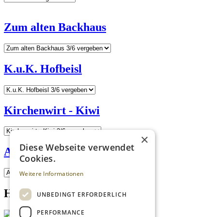
Zum alten Backhaus
K.u.K. Hofbeisl
Kirchenwirt - Kiwi
×
Diese Webseite verwendet
Altes Bräuhaus Neunkirchen
Cookies.
Weitere Informationen
Homepage advert block
UNBEDINGT ERFORDERLICH
PERFORMANCE