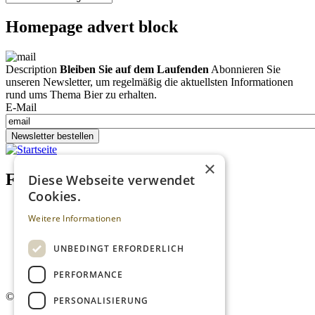
Homepage advert block
Description
Bleiben Sie auf dem Laufenden
Abonnieren Sie
unseren Newsletter, um regelmäßig die aktuellsten Informationen
rund ums Thema Bier zu erhalten.
E-Mail
Newsletter bestellen
×
Footer menu (DE)
Diese Webseite verwendet
Cookies.
Datenschutzrichtlinien
Weitere Informationen
Impressum
Kontakt
Mediadaten
UNBEDINGT ERFORDERLICH
AGB
Newsletter
PERFORMANCE
©
2026. Alle Rechte vorbehalten.
PERSONALISIERUNG