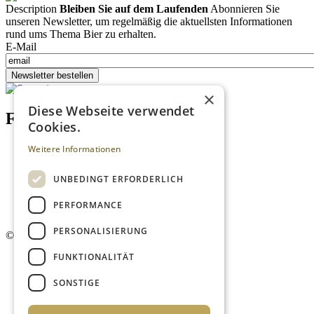
Description
Bleiben Sie auf dem Laufenden
Abonnieren Sie
unseren Newsletter, um regelmäßig die aktuellsten Informationen
rund ums Thema Bier zu erhalten.
E-Mail
Newsletter bestellen
×
Diese Webseite verwendet
Footer menu (DE)
Cookies.
Datenschutzrichtlinien
Weitere Informationen
Impressum
Kontakt
UNBEDINGT ERFORDERLICH
Mediadaten
AGB
PERFORMANCE
Newsletter
PERSONALISIERUNG
©
2026. Alle Rechte vorbehalten.
FUNKTIONALITÄT
SONSTIGE