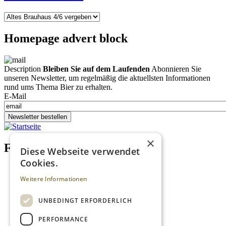
Homepage advert block
Description
Bleiben Sie auf dem Laufenden
Abonnieren Sie
unseren Newsletter, um regelmäßig die aktuellsten Informationen
rund ums Thema Bier zu erhalten.
E-Mail
Newsletter bestellen
×
Footer menu (DE)
Diese Webseite verwendet
Cookies.
Datenschutzrichtlinien
Impressum
Weitere Informationen
Kontakt
Mediadaten
UNBEDINGT ERFORDERLICH
AGB
Newsletter
PERFORMANCE