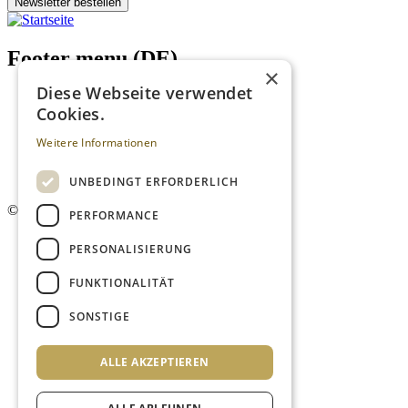
Newsletter bestellen
Footer menu (DE)
×
Diese Webseite verwendet
Datenschutzrichtlinien
Cookies.
Impressum
Kontakt
Weitere Informationen
Mediadaten
AGB
Newsletter
UNBEDINGT ERFORDERLICH
©
2026. Alle Rechte vorbehalten.
PERFORMANCE
PERSONALISIERUNG
FUNKTIONALITÄT
SONSTIGE
ALLE AKZEPTIEREN