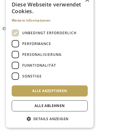
Kontakt
Diese Webseite verwendet
Mediadaten
Cookies.
AGB
Newsletter
Weitere Informationen
©
2026. Alle Rechte vorbehalten.
UNBEDINGT ERFORDERLICH
PERFORMANCE
PERSONALISIERUNG
FUNKTIONALITÄT
SONSTIGE
ALLE AKZEPTIEREN
ALLE ABLEHNEN
DETAILS ANZEIGEN