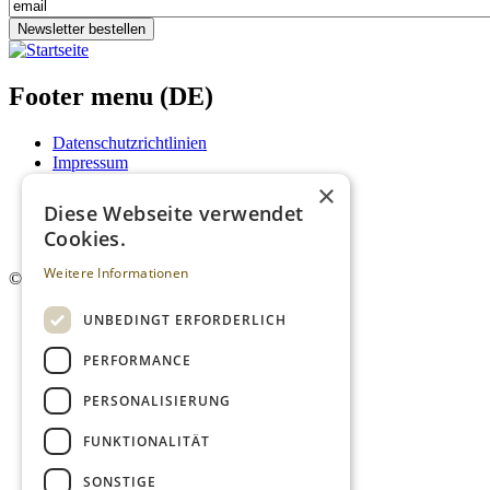
Newsletter bestellen
Footer menu (DE)
Datenschutzrichtlinien
Impressum
Kontakt
×
Mediadaten
Diese Webseite verwendet
AGB
Cookies.
Newsletter
Weitere Informationen
©
2026. Alle Rechte vorbehalten.
UNBEDINGT ERFORDERLICH
PERFORMANCE
PERSONALISIERUNG
FUNKTIONALITÄT
SONSTIGE