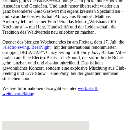
Erstmals gibt’s die Bier-Secco-Lounge – ein prickelnder Spot zum
Anstoßen und Genießen. Und auch heuer überrascht wieder ein
ganz besonderer Gast-Gastwirt mit eigens kreierten Spezialitäten –
und zwar die Gastwirtschaft Abrozy aus Nondorf. Matthias
Ambrozy lebt mit seiner Frau Petra das Motto „Wirtshaus trifft
Kochkunst“ – mit Herz, Handschrift und der Leidenschaft, die
Tradition des Waldviertels neu erlebbar zu machen.
Opener des bierigen Wochenendes ist am Freitag, dem 17. Juli, die
„
electro-swing. BeerNight
“ mit der international renommierten
Gruppe „DELADAP“. Crazy Swing trifft Dirty Jazz, Balkan-Vibes
prallen auf fette Electro-Beats – ein Sound, der sofort in die Beine
geht: tanzbar, wild und absolut mitreißend. Das ist kein
gewöhnliches Konzert, sondern eine explosive Mischung aus Club-
Feeling und Live-Show – eine Party, bei der garantiert niemand
stillstehen kann.
Weitere Informationen dazu gibt es unter
werk-stadt-
weitra.com/kirtag
.