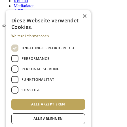
Kontakt
Mediadaten
AGB
×
Newsletter
Diese Webseite verwendet
©
2026. Alle Rechte vorbehalten.
Cookies.
Weitere Informationen
UNBEDINGT ERFORDERLICH
PERFORMANCE
PERSONALISIERUNG
FUNKTIONALITÄT
SONSTIGE
ALLE AKZEPTIEREN
ALLE ABLEHNEN