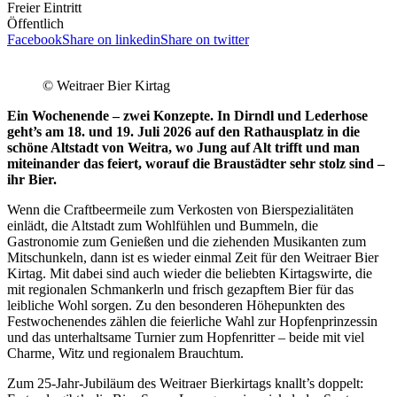
Freier Eintritt
Öffentlich
Facebook
Share on linkedin
Share on twitter
© Weitraer Bier Kirtag
Ein Wochenende – zwei Konzepte. In Dirndl und Lederhose
geht’s am 18. und 19. Juli 2026 auf den Rathausplatz in die
schöne Altstadt von Weitra, wo Jung auf Alt trifft und man
miteinander das feiert, worauf die Braustädter sehr stolz sind –
ihr Bier.
Wenn die Craftbeermeile zum Verkosten von Bierspezialitäten
einlädt, die Altstadt zum Wohlfühlen und Bummeln, die
Gastronomie zum Genießen und die ziehenden Musikanten zum
Mitschunkeln, dann ist es wieder einmal Zeit für den Weitraer Bier
Kirtag. Mit dabei sind auch wieder die beliebten Kirtagswirte, die
mit regionalen Schmankerln und frisch gezapftem Bier für das
leibliche Wohl sorgen. Zu den besonderen Höhepunkten des
Festwochenendes zählen die feierliche Wahl zur Hopfenprinzessin
und das unterhaltsame Turnier zum Hopfenritter – beide mit viel
Charme, Witz und regionalem Brauchtum.
Zum 25-Jahr-Jubiläum des Weitraer Bierkirtags knallt’s doppelt: