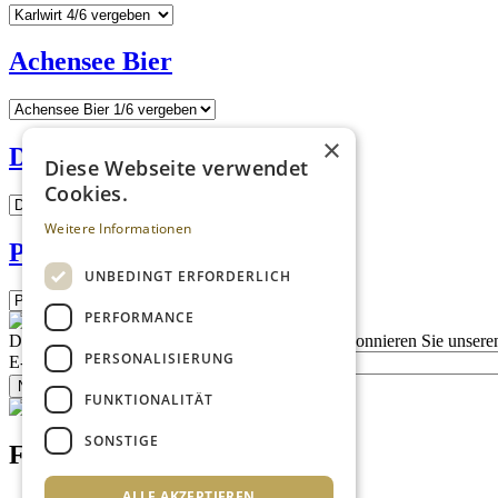
Achensee Bier
×
Dun Aengus Irish Pub
Diese Webseite verwendet
Cookies.
Weitere Informationen
Platzbräu
UNBEDINGT ERFORDERLICH
PERFORMANCE
Description
Bleiben Sie auf dem Laufenden
Abonnieren Sie unseren
PERSONALISIERUNG
E-Mail
Newsletter bestellen
FUNKTIONALITÄT
SONSTIGE
Footer menu (DE)
ALLE AKZEPTIEREN