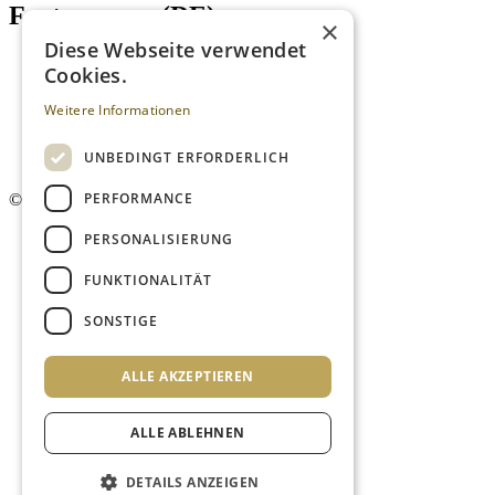
Footer menu (DE)
×
Diese Webseite verwendet
Datenschutzrichtlinien
Cookies.
Impressum
Kontakt
Weitere Informationen
Mediadaten
AGB
UNBEDINGT ERFORDERLICH
Newsletter
PERFORMANCE
©
2026. Alle Rechte vorbehalten.
PERSONALISIERUNG
FUNKTIONALITÄT
SONSTIGE
ALLE AKZEPTIEREN
ALLE ABLEHNEN
DETAILS ANZEIGEN