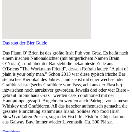
Das sagt der Bier Guide
Das Flann O' Brien ist das größte Irish Pub von Graz. Es heißt nach
einem irischen Nationaldichter (mit bürgerlichem Namen Brain
O’Nolan) - und über der Bar steht die bekannteste Zeile aus
O'Briens "The Workmans Friend", dessen Refrain lautet: "A pint of
plain is your only man." Schon 2013 war diese typisch irische Bar
steirisches Bierlokal des Jahres - und sie ist mit einer wechselnden
Craftbier-Liste (sechs Craftbiere vom Fass, acht aus der Flasche)
inzwischen noch attraktiver geworden. Jeweils drei oder vier Biere -
gebraut im Sudhaus Graz - werden cask-conditioned mit der
Handpumpe gezapft. Angeboten werden auch Pairings von Jameson
Whiskey und Craftbieren. All das ist seher authentisch gemacht, die
gesamte Einrichtung stammt aus Irland. Solides Pub-food (Irish
Stew!) zu fairen Preisen, sogar der Fisch für Fish ’n’ Chips kommt
aus Galway Bay. Immer wieder Livemusik. Ca. 300 Plätze.
Fassbiere