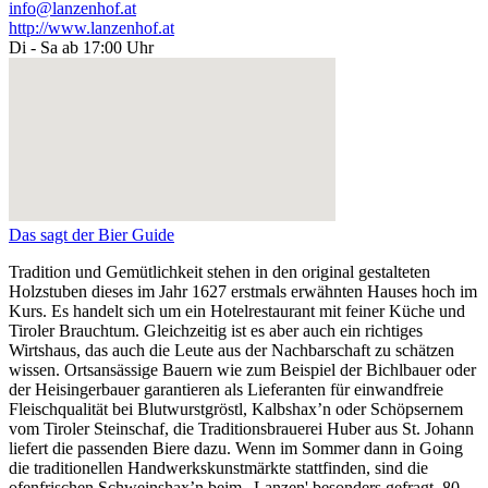
info@lanzenhof.at
http://www.lanzenhof.at
Di - Sa ab 17:00 Uhr
Das sagt der Bier Guide
Tradition und Gemütlichkeit stehen in den original gestalteten
Holzstuben dieses im Jahr 1627 erstmals erwähnten Hauses hoch im
Kurs. Es handelt sich um ein Hotelrestaurant mit feiner Küche und
Tiroler Brauchtum. Gleichzeitig ist es aber auch ein richtiges
Wirtshaus, das auch die Leute aus der Nachbarschaft zu schätzen
wissen. Ortsansässige Bauern wie zum Beispiel der Bichlbauer oder
der Heisingerbauer garantieren als Lieferanten für einwandfreie
Fleischqualität bei Blutwurstgröstl, Kalbshax’n oder Schöpsernem
vom Tiroler Steinschaf, die Traditionsbrauerei Huber aus St. Johann
liefert die passenden Biere dazu. Wenn im Sommer dann in Going
die traditionellen Handwerkskunstmärkte stattfinden, sind die
ofenfrischen Schweinshax’n beim „Lanzen' besonders gefragt. 80