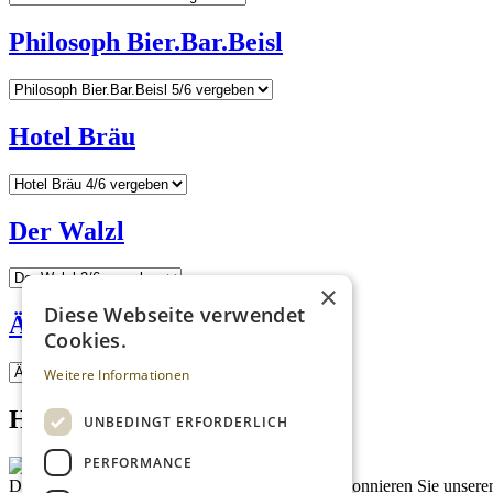
Philosoph Bier.Bar.Beisl
Hotel Bräu
Der Walzl
×
Diese Webseite verwendet
Ägidihof
Cookies.
Weitere Informationen
Homepage advert block
UNBEDINGT ERFORDERLICH
PERFORMANCE
Description
Bleiben Sie auf dem Laufenden
Abonnieren Sie unseren