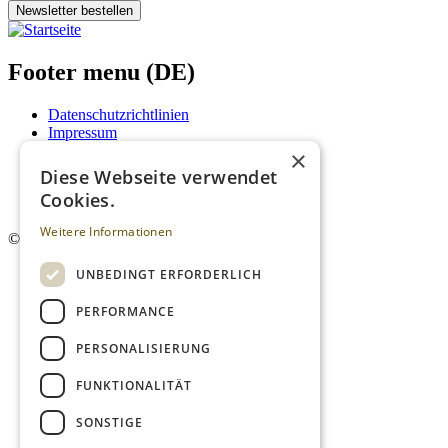
Newsletter bestellen
Footer menu (DE)
Datenschutzrichtlinien
Impressum
Kontakt
×
Mediadaten
Diese Webseite verwendet
AGB
Cookies.
Newsletter
Weitere Informationen
©
2026. Alle Rechte vorbehalten.
UNBEDINGT ERFORDERLICH
PERFORMANCE
PERSONALISIERUNG
FUNKTIONALITÄT
SONSTIGE