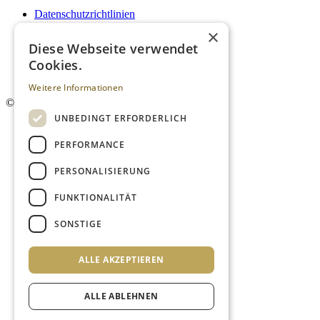
Datenschutzrichtlinien
Impressum
×
Kontakt
Diese Webseite verwendet
Mediadaten
Cookies.
AGB
Newsletter
Weitere Informationen
©
2026. Alle Rechte vorbehalten.
UNBEDINGT ERFORDERLICH
PERFORMANCE
PERSONALISIERUNG
FUNKTIONALITÄT
SONSTIGE
ALLE AKZEPTIEREN
ALLE ABLEHNEN