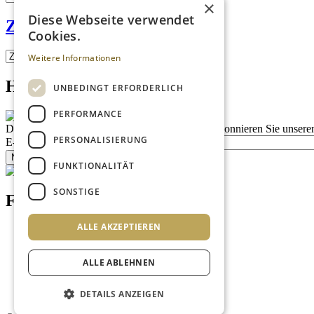
×
Diese Webseite verwendet
Zirbenstube
Cookies.
Weitere Informationen
Homepage advert block
UNBEDINGT ERFORDERLICH
PERFORMANCE
Description
Bleiben Sie auf dem Laufenden
Abonnieren Sie unseren
PERSONALISIERUNG
E-Mail
Newsletter bestellen
FUNKTIONALITÄT
SONSTIGE
Footer menu (DE)
ALLE AKZEPTIEREN
Datenschutzrichtlinien
Impressum
Kontakt
ALLE ABLEHNEN
Mediadaten
AGB
Newsletter
DETAILS ANZEIGEN