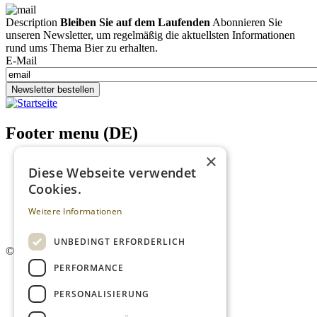
Description
Bleiben Sie auf dem Laufenden
Abonnieren Sie
unseren Newsletter, um regelmäßig die aktuellsten Informationen
rund ums Thema Bier zu erhalten.
E-Mail
Newsletter bestellen
Footer menu (DE)
×
Datenschutzrichtlinien
Diese Webseite verwendet
Impressum
Cookies.
Kontakt
Mediadaten
Weitere Informationen
AGB
Newsletter
UNBEDINGT ERFORDERLICH
©
2026. Alle Rechte vorbehalten.
PERFORMANCE
PERSONALISIERUNG