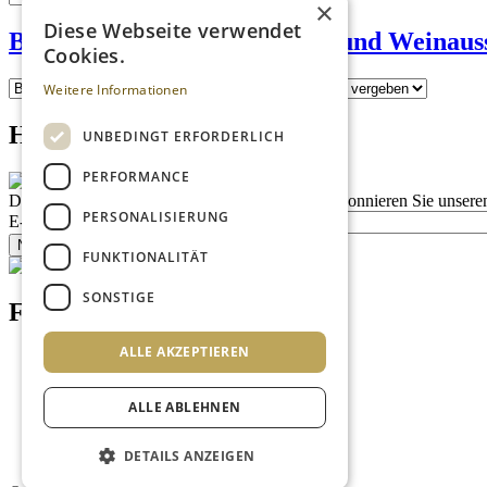
×
Diese Webseite verwendet
Brendl - Kaffeesiederei Bier- und Weinau
Cookies.
Weitere Informationen
Homepage advert block
UNBEDINGT ERFORDERLICH
PERFORMANCE
Description
Bleiben Sie auf dem Laufenden
Abonnieren Sie unseren
PERSONALISIERUNG
E-Mail
Newsletter bestellen
FUNKTIONALITÄT
SONSTIGE
Footer menu (DE)
ALLE AKZEPTIEREN
Datenschutzrichtlinien
Impressum
Kontakt
ALLE ABLEHNEN
Mediadaten
AGB
Newsletter
DETAILS ANZEIGEN