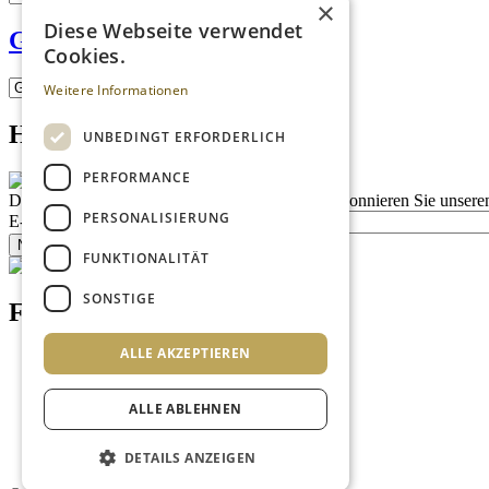
×
Diese Webseite verwendet
Gwölb
Cookies.
Weitere Informationen
Homepage advert block
UNBEDINGT ERFORDERLICH
PERFORMANCE
Description
Bleiben Sie auf dem Laufenden
Abonnieren Sie unseren
PERSONALISIERUNG
E-Mail
Newsletter bestellen
FUNKTIONALITÄT
SONSTIGE
Footer menu (DE)
ALLE AKZEPTIEREN
Datenschutzrichtlinien
Impressum
Kontakt
ALLE ABLEHNEN
Mediadaten
AGB
Newsletter
DETAILS ANZEIGEN