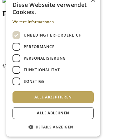
Diese Webseite verwendet
Cookies.
Footer menu (DE)
Weitere Informationen
Datenschutzrichtlinien
Impressum
UNBEDINGT ERFORDERLICH
Kontakt
Mediadaten
PERFORMANCE
AGB
Newsletter
PERSONALISIERUNG
©
2026. Alle Rechte vorbehalten.
FUNKTIONALITÄT
SONSTIGE
ALLE AKZEPTIEREN
ALLE ABLEHNEN
DETAILS ANZEIGEN