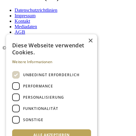
Datenschutzrichtlinien
Impressum
Kontakt
Mediadaten
AGB
Newsletter
×
Diese Webseite verwendet
©
2026. Alle Rechte vorbehalten.
Cookies.
Weitere Informationen
UNBEDINGT ERFORDERLICH
PERFORMANCE
PERSONALISIERUNG
FUNKTIONALITÄT
SONSTIGE
ALLE AKZEPTIEREN