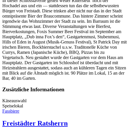
In dieser Schlosstaverne gehen weder Rittersleut’ noch der
Hochadel aus und ein — stattdessen tun das die selbstbewussten
Bürger von Freistadt. Diese trinken aber nicht nur das in der Stadt
omnipräsente Bier der Braucommune. Das hintere Zimmer scheint
irgendwie das Wohnzimmer der Stadt zu sein. Im Barraum ist die
Stimmung etwas laut. Diverse Veranstaltungen wie Bierfest,
Bierverkostungen, Foxis Summer Beer Festival im September am
Hauptplatz, „Dub inna Fox’s den“, Gastgartenmusi, Stubenmusi,
Hills of Eden in August (Musik-Genuss Festival), St Patrick Day mit
irischen Bieren, Bockbierstachel u.s.w. Traditonelle Küche von
Currys, Ramen (Japanische Küche), BBQ, Pizzas bis zu
Vegetarisch. Neu gestaltet wurde der Gastgarten vor dem Haus am
Hauptplatz. Der Gastgarten im Schlosshof ist überdacht und mit
Heizstrahlern ausgestattet, sodass auch an kühleren Tagen ein Sitzen
mit Blick auf die Altstadt möglich ist. 90 Plätze im Lokal, 15 an der
Bar, 40 im Garten.
Zusätzliche Informationen
Käseauswahl
Speiselokal
Fassbiere
Freistädter Ratsherrn