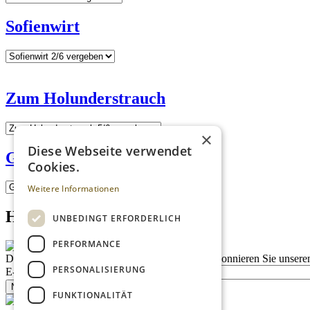
Sofienwirt
Zum Holunderstrauch
×
Diese Webseite verwendet
Gasthaus Martin Weiler
Cookies.
Weitere Informationen
Homepage advert block
UNBEDINGT ERFORDERLICH
PERFORMANCE
Description
Bleiben Sie auf dem Laufenden
Abonnieren Sie unseren
PERSONALISIERUNG
E-Mail
Newsletter bestellen
FUNKTIONALITÄT