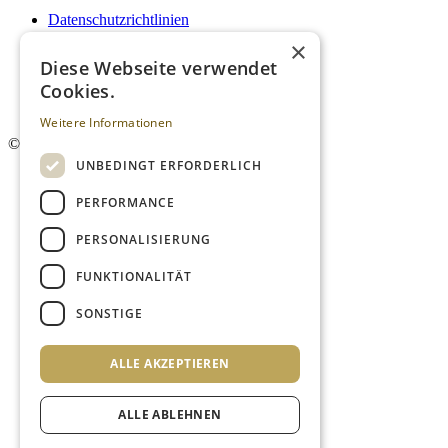
Datenschutzrichtlinien
Impressum
×
Kontakt
Diese Webseite verwendet
Mediadaten
Cookies.
AGB
Newsletter
Weitere Informationen
©
2026. Alle Rechte vorbehalten.
UNBEDINGT ERFORDERLICH
PERFORMANCE
PERSONALISIERUNG
FUNKTIONALITÄT
SONSTIGE
ALLE AKZEPTIEREN
ALLE ABLEHNEN