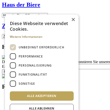
Haus der Biere
×
Diese Webseite verwendet
Zum Reichsapfel
Cookies.
Weitere Informationen
Homepage advert block
UNBEDINGT ERFORDERLICH
PERFORMANCE
Description
Bleiben Sie auf dem Laufenden
Abonnieren Sie unseren
PERSONALISIERUNG
E-Mail
Newsletter bestellen
FUNKTIONALITÄT
SONSTIGE
Footer menu (DE)
ALLE AKZEPTIEREN
Datenschutzrichtlinien
Impressum
Kontakt
ALLE ABLEHNEN