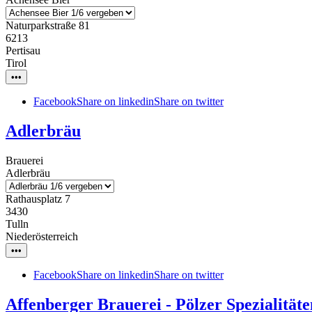
Naturparkstraße 81
6213
Pertisau
Tirol
•••
Facebook
Share on linkedin
Share on twitter
Adlerbräu
Brauerei
Adlerbräu
Rathausplatz 7
3430
Tulln
Niederösterreich
•••
Facebook
Share on linkedin
Share on twitter
Affenberger Brauerei - Pölzer Spezialitäte