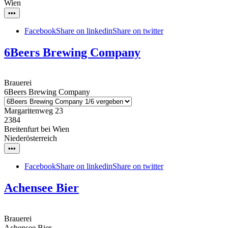
Wien
•••
Facebook
Share on linkedin
Share on twitter
6Beers Brewing Company
Brauerei
6Beers Brewing Company
Margaritenweg 23
2384
Breitenfurt bei Wien
Niederösterreich
•••
Facebook
Share on linkedin
Share on twitter
Achensee Bier
Brauerei
Achensee Bier